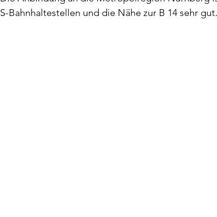
S-Bahnhaltestellen und die Nähe zur B 14 sehr gut
Idee, Konzeption, Umsetzung
Helen Lorbeer
Betreuer
Prof. Dr. Markus Paul
Hochschule Ansbach
Residenzstraße 8
91522 Ansbach